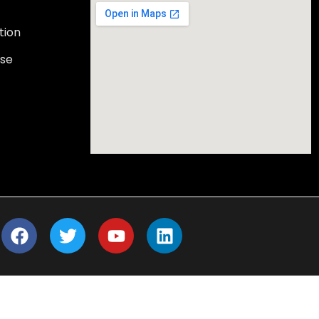
tion
rse