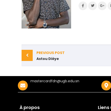
PREVIOUS POST
Astou Dièye
mastercardfdn@ugb.edu.sn
À propos
Liens 